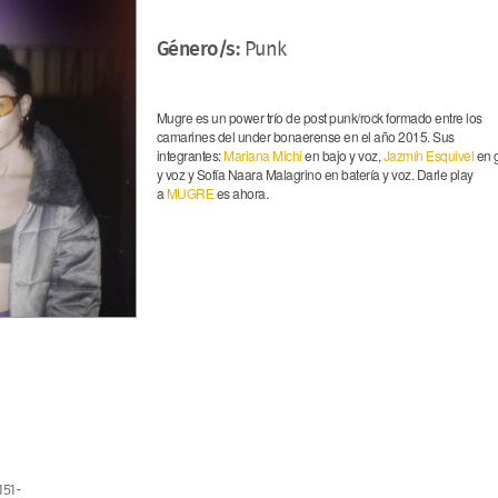
Género/s:
Punk
Mugre es un power trío de post punk/rock formado entre los
camarines del under bonaerense en el año 2015. Sus
integrantes:
Mariana Michi
en bajo y voz,
Jazmín Esquivel
en g
y voz y Sofía Naara Malagrino en batería y voz. Darle play
a
MUGRE
es ahora.
151-