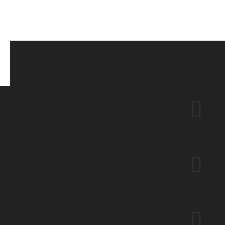


