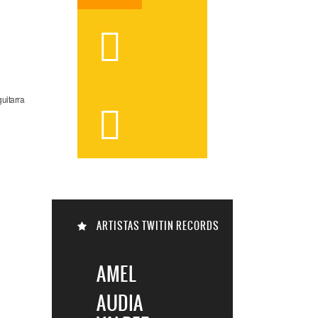

uitarra


ARTISTAS TWITIN RECORDS

AMEL
AUDIA