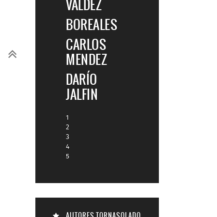
VALDEZ
BOREALES
CARLOS
MENDEZ
DARÍO
JALFIN
1
2
3
4
5
AUTORES TORNASOLADO