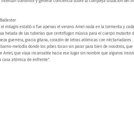
 intentan transmitir y generar conciencia sobre la compleja situación del 
Ballester.
i el milagro estalló o fue apenas el verano. Amel nada en la tormenta y cad
ua helada de las tuberías que centrifugan música para el cuerpo mutante 
beza guerrera, gracia gitana, corazón de letras atómicas con néctarradares .
 barrio-melodía donde los pibes tocan sin parar para bien de nosotros, que
de Amel, que viaja incansable hacia ese lugar sin nombre que algunos insis
a casa atómica de enfrente".