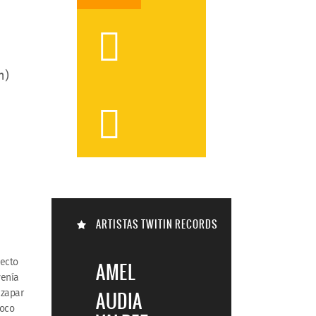

n)


ARTISTAS TWITIN RECORDS
yecto

AMEL
venía
 zapar
AUDIA
poco