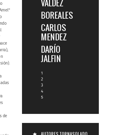
VALDEZ
co
"Amel"
BOREALES
o
ando
CARLOS
l
MENDEZ
y
nace
DARÍO
rra),
JALFIN
en
sión).
1
a
2
sadas
3
4
va
5
es
s de
s
AUTORES TORNASOLADO