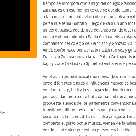
tiempo se incorpora otro amigo del colegio Francis
Zunana; es en ese momento que se decide llamar 
a la banda recordando el nombre de un antiguo gat
persa que tenía Gonzalo. Luego de casi un año toc
juntos el bajista decide irse del grupo dando lugar a
nuevo y último miembro Pablo Castagneris, amigo 
compañero del colegio de Francisco y Gonzalo. Asi 
Amel, conformado por Gonzalo Pallas (en voz y guita
Francisco Zunana (en guitarra), Pablo Castagneris (
bajo y coros) y Gustavo Spinetta (en batería y percu
Amel es un grupo musical que deriva de una mixtur
entre diferentes estilos e influencias musicales ba
en el rock, pop, funk y jazz , logrando adquirir una
personalidad propia que trata de trasmitir una nue
propuesta alejada de los parámetros convencional
transitando diferentes estadíos que pasan de la
29-
oscuridad a la claridad. Estos cuatro amigos ademá
compartir el gusto por la música, vienen de familia
donde el arte siempre estuvo presente y ha sido