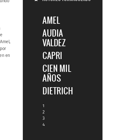
mundo
AMEL
a
AUDIA
de
VALDEZ
 Amel,
 por
CAPRI
ten en
CIEN MIL
AÑOS
DIETRICH
1
2
3
4