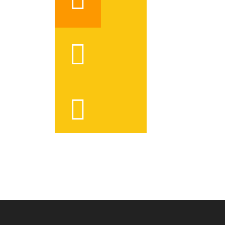



