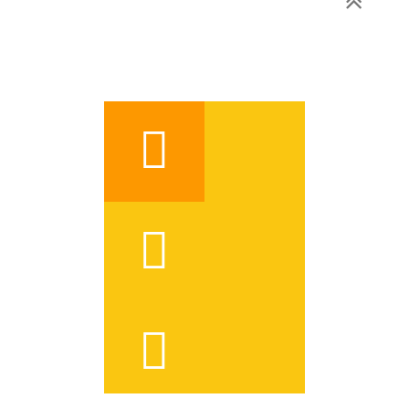


