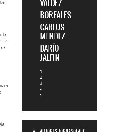
VALDEZ
leo
BOREALES
CARLOS
MENDEZ
iclo
el La
DARÍO
 del
JALFIN
1
2
3
 marzo
4
p
5
ola
AUTORES TORNASOLADO