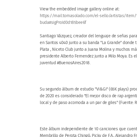
View the embedded image gallery online at:
https://mail.tornasolado.com/el-sello/artistas/item/
buda#sigProId0d185bee6f
Santiago Vázquez, creador del lenguaje de señas para 
en Santos 4040 junto a su banda "La Grande" donde tu
Plata , Niceto Club junto a Juana Molina y muchos 
presidente Alberto Fernendez junto a Milo Moya. Es e
juventud #BuenosAires2018.
Su segundo álbum de estudio "Vi&Gi" (65K plays) prod
de 2020 es considerado "El mejor disco de rap argenti
local y de paso acomoda a un par de giles" (Fuente: R
Este álbum independiente de 10 canciones que cuent
Membrillo de Perota Chingó, Picky de F.A., Alejandro