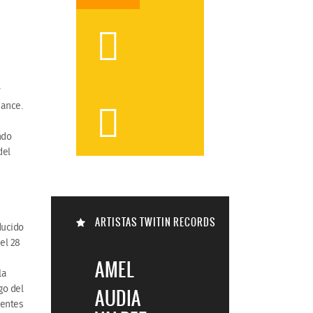

y
mance.

ndo
del

ARTISTAS TWITIN RECORDS
ducido
el 28

AMEL
la
go del
AUDIA
nentes