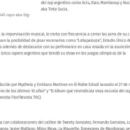
del rap argentino como Acru, Klan, Mamborap y Nuc
aka Tinta Sucia.
140-rayo-aka-big-
la imporvisación musical, lo invita con frecuencia a cerrar las jams de su c
vo la posibilidad de pisar escenarios como "Lollapalooza", Estadio Único d
más además de destacarse con su perfomance en casa rosada en la asunción
l único rapero argentino que brindó su show en los juegos olímpicos de la
ucido por Mpdhela y Emiliano Martinez en El Roble Estudi lanzado el 27 de
no de los últimos 10 años" y "El álbum que reivindicala vieja escuela del ra
evista Flor/Revista THC).
a con colaboraciones del calibre de Tweety Gonzalez, Fernando Samalea, L
 Franov, Javier Mattano, Miloo Moya, La Maurette, Donexpres de Mamborap, se