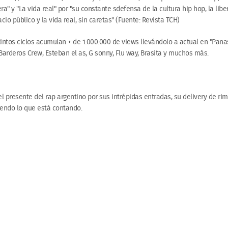
iera" y "La vida real" por "su constante sdefensa de la cultura hip hop, la libe
cio público y la vida real, sin caretas" (Fuente: Revista TCH)
intos ciclos acumulan + de 1.000.000 de views llevándolo a actual en "Panas
 Barderos Crew, Esteban el as, G sonny, Flu way, Brasita y muchos más.
el presente del rap argentino por sus intrépidas entradas, su delivery de rim
viendo lo que está contando.