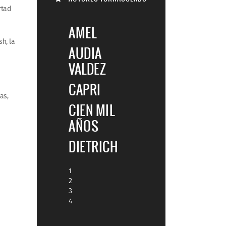
rtad
AMEL
h, la
AUDIA
VALDEZ
CAPRI
as,
CIEN MIL
AÑOS
DIETRICH
1
2
3
4