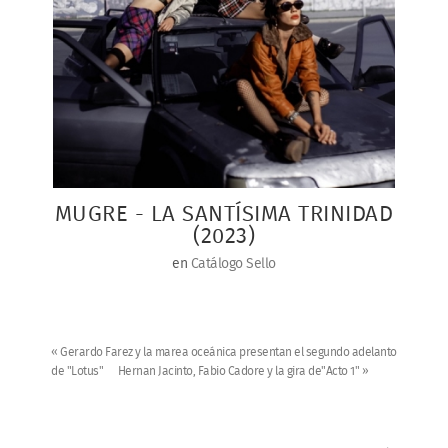
MUGRE - LA SANTÍSIMA TRINIDAD
(2023)
en
Catálogo Sello
« Gerardo Farez y la marea oceánica presentan el segundo adelanto
de "Lotus"
Hernan Jacinto, Fabio Cadore y la gira de"Acto 1" »