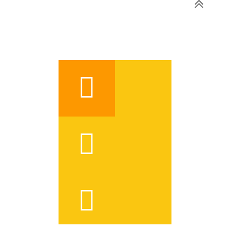


