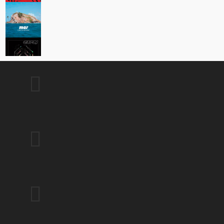


