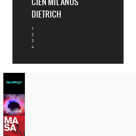
CIEN MIL AÑOS
DIETRICH
1
2
3
4