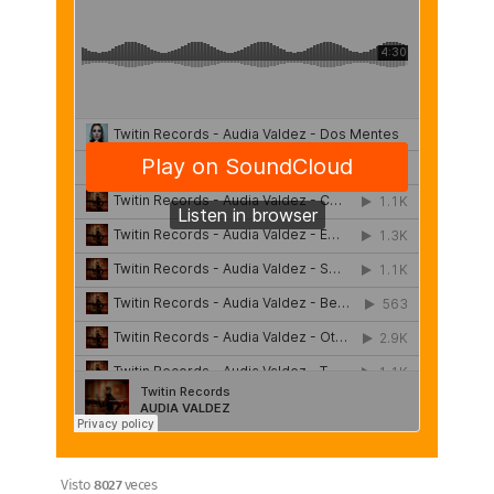
Visto
8027
veces