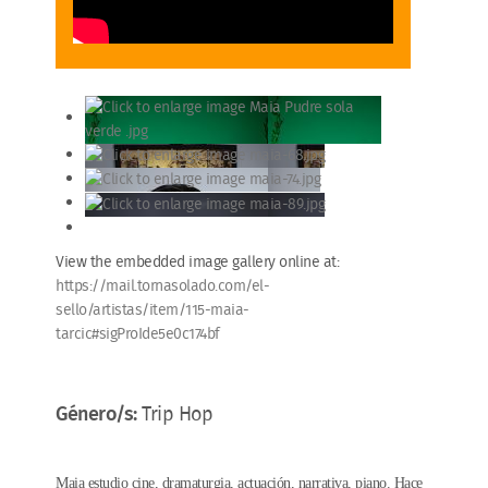
View the embedded image gallery online at:
https://mail.tornasolado.com/el-
sello/artistas/item/115-maia-
tarcic#sigProIde5e0c174bf
Género/s:
Trip Hop
Maia estudio cine, dramaturgia, actuación, narrativa, piano. Hace